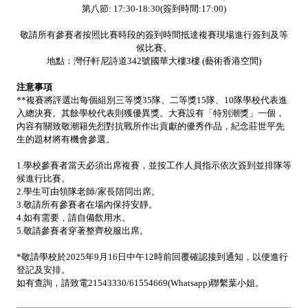
第八節
: 17:30-18:30(
簽到時間
:17:00)
敬請所有參賽者按照比賽時段的簽到時間抵達複賽現場進行簽到及等
候比賽。
地點：灣仔軒尼詩道
342
號國華大樓
3
樓
(
藝術香港空間
)
注意事項
**
複賽將評選出每個組別三等獎
35
隊、二等獎
15
隊、
10
隊學校代表進
入總決賽。其餘學校代表則獲優異獎。大賽設有「特別潮獎」一個，
內容有關致敬潮籍先烈對抗戰所作出貢獻的優秀作品，紀念莊世平先
生的題材將有機會參選。
1.
學校參賽者當天必須出席複賽，並按工作人員指示依次簽到並排隊等
候進行比賽。
2.
學生可由領隊老師
/
家長陪同出席。
3.
敬請所有參賽者在場內保持安靜。
4.
如有需要，請自備飲用水。
5.
敬請參賽者穿著整齊校服出席。
*
敬請學校於
2025
年
9
月
16
日中午
12
時前回覆確認接到通知，以便進行
登記及安排。
如有查詢，請致電
21543330/61554669(Whatsapp)
聯繫葉小姐。