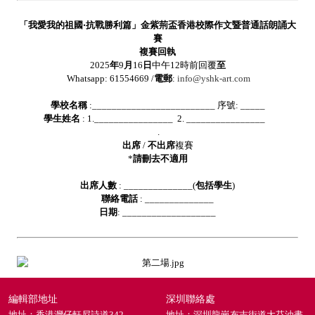
「我愛我的祖國‧抗戰勝利篇」金紫荊盃香港校際作文暨普通話朗誦大
賽
複賽回執
2025
年
9
月
16
日
中午
12
時前回覆
至
Whatsapp: 61554669 /
電郵
:
info@yshk-art.com
學校名稱
:_________________________
序號
: _____
學生姓名
: 1.________________ 2. ________________
.
出席
/
不出席
複賽
*
請刪去不適用
出席人數
: ______________(
包括學生
)
聯絡電話
: ______________
日期
: ___________________
編輯部地址
深圳聯絡處
地址：香港灣仔軒尼詩道342
地址：深圳龍崗布吉街道大芬油畫