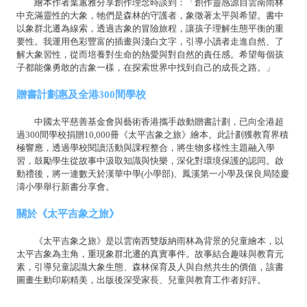
繪本作者葉蕙雅分享創作理念時談到：「創作靈感源自雲南雨林
中充滿靈性的大象，牠們是森林的守護者，象徵著太平與希望。書中
以象群北遷為線索，透過吉象的冒險旅程，讓孩子理解生態平衡的重
要性。我運用色彩豐富的插畫與淺白文字，引導小讀者走進自然、了
解大象習性，從而培養對生命的熱愛與對自然的責任感。希望每個孩
子都能像勇敢的吉象一樣，在探索世界中找到自己的成長之路。」
贈書計劃惠及全港300間學校
中國太平慈善基金會與藝術香港攜手啟動贈書計劃，已向全港超
過300間學校捐贈10,000冊《太平吉象之旅》繪本。此計劃獲教育界積
極響應，透過學校閱讀活動與課程整合，將生物多樣性主題融入學
習，鼓勵學生從故事中汲取知識與快樂，深化對環境保護的認同。啟
動禮後，將一連數天於漢華中學(小學部)、鳳溪第一小學及保良局陸慶
濤小學舉行新書分享會。
關於《太平吉象之旅》
《太平吉象之旅》是以雲南西雙版納雨林為背景的兒童繪本，以
太平吉象為主角，重現象群北遷的真實事件。故事結合趣味與教育元
素，引導兒童認識大象生態、森林保育及人與自然共生的價值，該書
圖畫生動印刷精美，出版後深受家長、兒童與教育工作者好評。