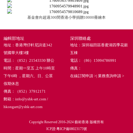
基金會向超過300間香港小學捐贈10000冊繪本
編輯部地址
深圳聯絡處
地址：香港灣仔軒尼詩道342
地址：深圳福田區香蜜湖四季花穀
號國華大樓3樓
五棟
電話：（852）21543330 辦公
電話：（86）15994786991
時間：星期一至五 上午10時至
傳真：
下午6時 ，星期六、日、公眾
在線訂閱申請 >
|
業務查詢申請 >
假期休息
傳真：（852）37912171
郵箱：info@yshk-art.com /
hkongart@yshk-art.com
Copyright Reserved 2016-2024 藝術香港 版權所有
ICP證:粵ICP備08023175號