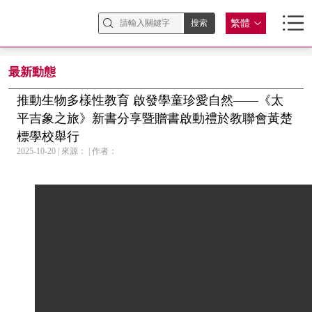
繁體
最新動態
推動生物多樣性教育 啟發學童珍愛自然——《太
平吉象之旅》新書分享暨贈書啟動禮於教聯會黃楚
標學校舉行
2025-10-20 | 來源： | 作者：