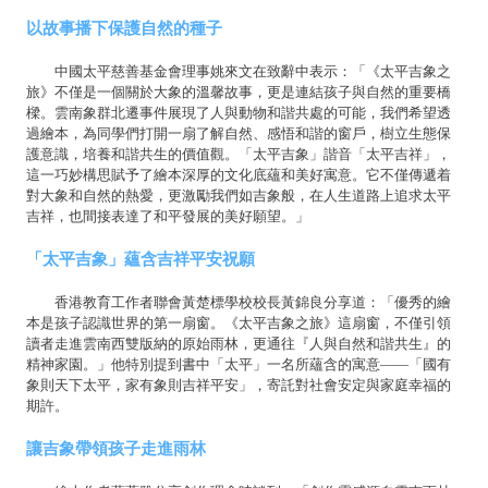
以故事播下保護自然的種子
中國太平慈善基金會理事姚來文在致辭中表示：「《太平吉象之
旅》不僅是一個關於大象的溫馨故事，更是連結孩子與自然的重要橋
樑。雲南象群北遷事件展現了人與動物和諧共處的可能，我們希望透
過繪本，為同學們打開一扇了解自然、感悟和諧的窗戶，樹立生態保
護意識，培養和諧共生的價值觀。「太平吉象」諧音「太平吉祥」，
這一巧妙構思賦予了繪本深厚的文化底蘊和美好寓意。它不僅傳遞着
對大象和自然的熱愛，更激勵我們如吉象般，在人生道路上追求太平
吉祥，也間接表達了和平發展的美好願望。」
「太平吉象」蘊含吉祥平安祝願
香港教育工作者聯會黃楚標學校校長黃錦良分享道：「優秀的繪
本是孩子認識世界的第一扇窗。《太平吉象之旅》這扇窗，不僅引領
讀者走進雲南西雙版納的原始雨林，更通往『人與自然和諧共生』的
精神家園。」他特別提到書中「太平」一名所蘊含的寓意——「國有
象則天下太平，家有象則吉祥平安」，寄託對社會安定與家庭幸福的
期許。
讓吉象帶領孩子走進雨林