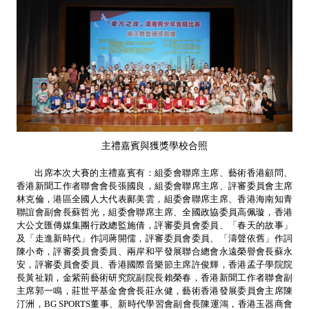
主禮嘉賓與獲獎學校合照
出席本次大賽的主禮嘉賓有：組委會聯席主席、藝術香港顧問、
香港新聞工作者聯會會長張國良，組委會聯席主席、評審委員會主席
林克倫，港區全國人大代表鄺美雲，組委會聯席主席、香港海南知青
聯誼會副會長蘇哲光，組委會聯席主席、全國政協委員高佩璇，香港
大公文匯傳媒集團行政總監施倩，評審委員會委員、「春天的故事」
及「走進新時代」作詞蔣開儒，評審委員會委員、「濤聲依舊」作詞
陳小奇，評審委員會委員、兩岸和平發展聯合總會永遠榮譽會長蘇永
安，評審委員會委員、香港國際音樂節主席許俊輝，香港孟子學院院
長黃祉穎，金紫荊藝術研究院副院長賴榮春，香港新聞工作者聯會副
主席郭一鳴，莊世平基金會會長莊永健，藝術香港發展委員會主席陳
汀洲，BG SPORTS董事、新時代學習會副會長陳運鴻，香港玉器商會