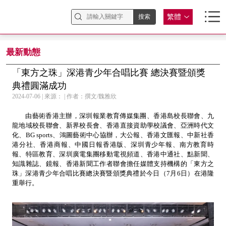
繁體
最新動態
「東方之珠」深港青少年合唱比賽 總決賽暨頒獎
典禮圓滿成功
2024-07-06 | 來源： | 作者：撰文/魏雅欣
由藝術香港主辦，深圳報業教育傳媒集團、香港島校長聯會、九
龍地域校長聯會、新界校長會、香港直接資助學校議會、亞洲時代文
化、BG sports、鴻圖藝術中心協辦，大公報、香港文匯報、中新社香
港分社、香港商報、中國日報香港版、深圳青少年報、南方教育時
報、特區教育、深圳廣電集團移動電視頻道、香港中通社、點新聞、
知識雜誌、鏡報、香港新聞工作者聯會擔任媒體支持機構的「東方之
珠」深港青少年合唱比賽總決賽暨頒獎典禮於今日（7月6日）在港隆
重舉行。