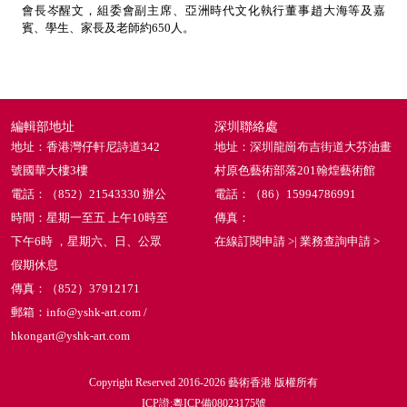
會長岑醒文，組委會副主席、亞洲時代文化執行董事趙大海等及嘉
賓、學生、家長及老師約650人。
編輯部地址
深圳聯絡處
地址：香港灣仔軒尼詩道342
地址：深圳龍崗布吉街道大芬油畫
號國華大樓3樓
村原色藝術部落201翰煌藝術館
電話：（852）21543330 辦公
電話：（86）15994786991
時間：星期一至五 上午10時至
傳真：
下午6時 ，星期六、日、公眾
在線訂閱申請 >
|
業務查詢申請 >
假期休息
傳真：（852）37912171
郵箱：info@yshk-art.com /
hkongart@yshk-art.com
Copyright Reserved 2016-2026 藝術香港 版權所有
ICP證:粵ICP備08023175號