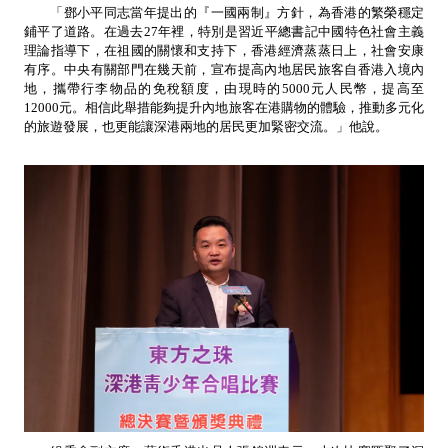
「鄧小平同志當年提出的『一國兩制』方針，為香港的繁榮穩定
鋪平了道路。在過去27年裡，特別是習近平總書記中國特色社會主義
理論指導下，在祖國的關懷和支持下，香港經濟蒸蒸日上，社會安康
有序。中央有關部門在幾天前，宣布提高內地居民旅客自香港入境內
地，攜帶行李物品的免稅額度，由現時的5000元人民幣，提高至
12000元。相信此舉措能夠提升內地旅客在港購物的體驗，推動多元化
的旅遊發展，也更能讓深港兩地的居民更加緊密交流。」他說。