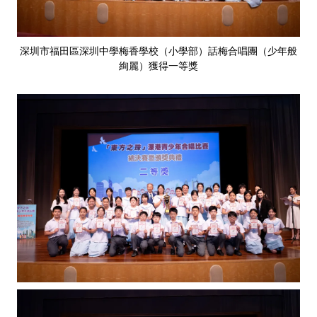
深圳市福田區深圳中學梅香學校（小學部）話梅合唱團（少年般
絢麗）獲得一等獎