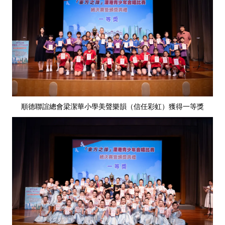
順德聯誼總會梁潔華小學美聲樂韻（信任彩虹）獲得一等獎