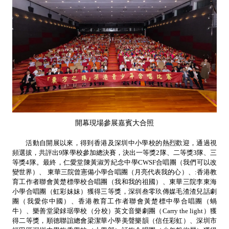
開幕現場參展嘉賓大合照
活動自開展以來，得到香港及深圳中小學校的熱烈歡迎，通過視
頻選拔，共評出9隊學校參加總決賽，決出一等獎2隊、二等獎3隊、三
等獎4隊。最終，仁愛堂陳黃淑芳紀念中學CWSF合唱團（我們可以改
變世界）、 東華三院曾憲備小學合唱團（月亮代表我的心）、:香港教
育工作者聯會黃楚標學校合唱團（我和我的祖國）、東華三院李東海
小學合唱團（虹彩妹妹）獲得三等獎，深圳叁零玖傳媒毛渣渣兒話劇
團（我愛你中國）、香港教育工作者聯會黃楚標中學合唱團（蝸
牛）、樂善堂梁銶琚學校（分校）英文音樂劇團（Carry the light）獲
得二等獎，順德聯誼總會梁潔華小學美聲樂韻（信任彩虹）、深圳市