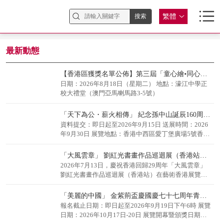
繁體
最新動態
【香港區獲獎名單公佈】第三屆「童心繪•同心圓」荔港澳少兒繪畫大賽
日期：2026年8月18日（星期二） 地點：濠江中學正
校大禮堂（澳門亞馬喇馬路3-5號）
「天下為公・薪火相傳」 紀念孫中山誕辰160周年書畫邀請展
資料提交：即日起至2026年9月15日 送展時間：2026
年9月30日 展覽地點：香港中西區愛丁堡廣場5號香港
大會堂低座展覽廳
「大風雲章」 劉紅光書畫作品巡迴展（香港站）開幕
2026年7月13日，慶祝香港回歸29周年「大風雲章」
劉紅光書畫作品巡迴展（香港站）在藝術香港展覽廳
開幕。
「美麗的中國」 金紫荊盃慶國慶七十七周年青少年書法大賽
報名截止日期：即日起至2026年9月19日下午6時 展覽
日期：2026年10月17日-20日 展覽開幕暨頒獎日期：