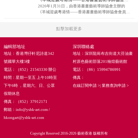
2026年1月31日，由香港書畫藝術導師協會主辦的
《羊城迎歲粵港情――香港書畫藝術導師協會會員作
品展》在廣州隆重開幕。
點擊加載更多
編輯部地址
深圳聯絡處
地址：香港灣仔軒尼詩道342
地址：深圳龍崗布吉街道大芬油畫
號國華大樓3樓
村原色藝術部落201翰煌藝術館
電話：（852）21543330 辦公
電話：（86）15994786991
時間：星期一至五 上午10時至
傳真：
下午6時 ，星期六、日、公眾
在線訂閱申請 >
|
業務查詢申請 >
假期休息
傳真：（852）37912171
郵箱：info@yshk-art.com /
hkongart@yshk-art.com
Copyright Reserved 2016-2026 藝術香港 版權所有