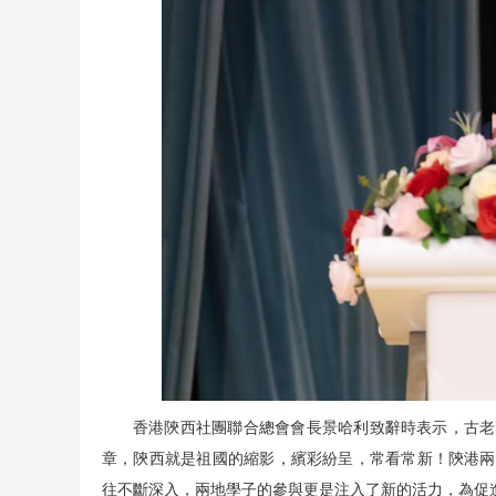
香港陝西社團聯合總會會長景哈利致辭時表示，古老
章，陝西就是祖國的縮影，繽彩紛呈，常看常新！陝港兩
往不斷深入，兩地學子的參與更是注入了新的活力，為促