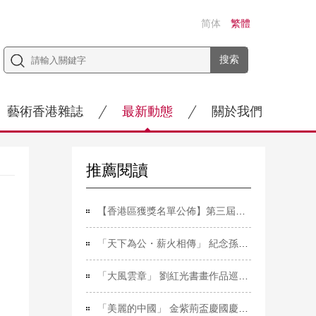
简体
繁體
藝術香港雜誌
最新動態
關於我們
推薦閱讀
【香港區獲獎名單公佈】第三屆「童心繪•同心圓」荔港澳少兒繪畫大賽
「天下為公・薪火相傳」 紀念孫中山誕辰160周年書畫邀請展
「大風雲章」 劉紅光書畫作品巡迴展（香港站）開幕
「美麗的中國」 金紫荊盃慶國慶七十七周年青少年書法大賽