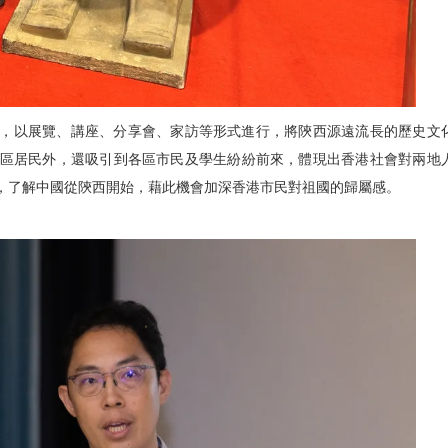
，以展覽、講座、分享會、家訪等形式進行，將陝西源遠流長的歷史文
區居民外，還吸引到各區市民及學生紛紛前來，體現出香港社會對兩地
，了解中國從陝西開始，藉此機會加深香港市民對祖國的歸屬感。