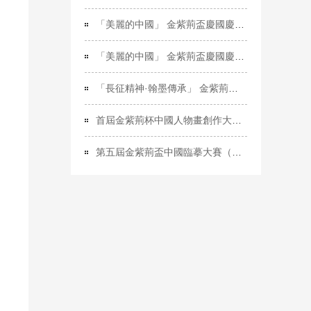
「美麗的中國」 金紫荊盃慶國慶七十七周年繪畫國際大賽
「美麗的中國」 金紫荊盃慶國慶七十七周年書法國際大賽
「長征精神·翰墨傳承」 金紫荊盃紀念長征勝利90周年書法國際大賽征稿啟動
首屆金紫荊杯中國人物畫創作大賽結果揭曉
第五屆金紫荊盃中國臨摹大賽（人物畫）結果揭曉