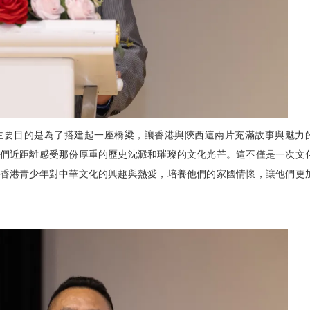
主要目的是為了搭建起一座橋梁，讓香港與陝西這兩片充滿故事與魅力
們近距離感受那份厚重的歷史沈澱和璀璨的文化光芒。這不僅是一次文
香港青少年對中華文化的興趣與熱愛，培養他們的家國情懷，讓他們更