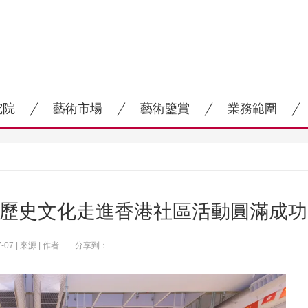
究院
藝術市場
藝術鑒賞
業務範圍
陝西歷史文化走進香港社區活動圓滿成功
7-07 | 來源 | 作者
分享到：