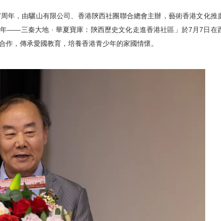
27周年，由驪山有限公司、香港陝西社團聯合總會主辦，藝術香港文化推
年——三秦大地 · 華夏寶庫：陝西歷史文化走進香港社區」於7月7日在
與合作，傳承愛國教育，培養香港青少年的家國情懷。