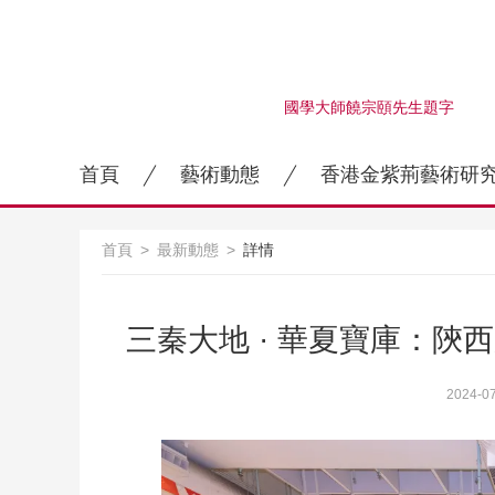
國學大師饒宗頤先生題字
首頁
藝術動態
香港金紫荊藝術研
首頁
>
最新動態
>
詳情
三秦大地 · 華夏寶庫：
2024-0