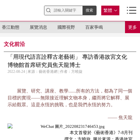
繁體
香江動態
展覽消息
國際視野
百家爭鳴
更多
文化前沿
「用現代語言詮釋古老藝術」 專訪香港故宮文化
博物館首席研究員焦天龍博士
2022-08-24 | 來源：藝術香港網 | 作者：方曉旋
展覽、研究、講座、教學......所有的方法，都為了同一個
目標的實現——無限接近理解文物本身，繼而將它解釋、展
示給觀眾。這是永恆的挑戰，也是我們永恆的努力。
—— 焦天龍
本文首發於《藝術香港》7-8月刊
撰文：方曉旋 圖片來源：香港故宮