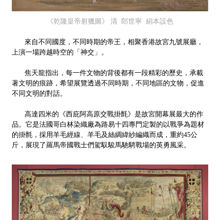
《乾隆皇帝射獵圖》 清 郎世寧 絹本設色
來自不同國度，不同時期的帝王，相聚香港故宮九號展廳，
上演一場跨越時空的「神交」。
焦天龍指出，每一件文物的背後都有一段精彩的歷史，承載
著文明的痕跡，希望展覽透過不同時期，不同地區的文物，促進
不同文明的對話。
高達四米的《西庇阿高原交戰掛氈》是故宮開幕展最大的作
品。它是法國哥白林染織廠為路易十四專門定製的以戰爭為題材
的掛氈，採用羊毛經線、羊毛及絲綢緯紗編織而成，重約45公
斤，展現了羅馬帝國戰士們駕馭駿馬馳騁戰場的英勇風采。