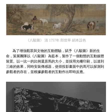
《八駿圖》 清 1757年 郎世寧 絹本設色
為了增強觀眾與文物的互動體驗，賦予《八駿圖》新的生
命，策展團隊以《八駿圖》為藍本，製作了一個動態的互動媒體
裝置。以一比一的比例還原馬的大小，並採用光柵印刷，以達到
三維的效果，同時安裝傳感器，使得投影畫面中的馬可以探測到
參觀者的存在，並根據參觀者的互動作出即時反應。