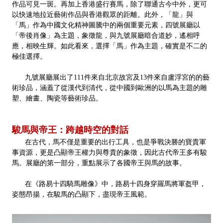
作品可見一斑。再加上香港盛行賽馬，除了聯通古今中外，更可
以快速地拉近藝術作品與香港觀眾的距離。此外，「龍」與
「馬」作為中國文化精神圖騰中的兩個重要元素，四號展廳以
「帝後肖像」為主題，象徵龍，與九號展廳暗合道妙，遙相呼
應，相映生輝。如此看來，選擇「馬」作為主題，確實是不二的
極佳選擇。
九號展廳展出了111件來自北京故宮及13件來自盧浮宮的的藝
術珍品，涵蓋了從漢代到清代，從中國到歐洲的以馬為主題的雕
塑、繪畫、陶瓷等藝術珍品。
駿馬與帝王：跨越時空的對話
在古代，馬不僅是重要的出行工具，也是爭戰決勝的寶貴軍
事資源，更是凸顯帝王權力與尊貴的象徵，因此古代帝王多有駿
馬。展廳的第一部分，重點展示了各國帝王與馬的故事。
在《路易十四騎馬雕像》中，路易十四身穿羅馬將軍盔甲，
姿態昂揚，在駿馬的凸顯下，盡現帝王風範。