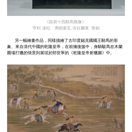
《路易十四騎馬雕像》
亨利·達松、弗朗索瓦·吉拉爾東 青銅
另一幅繪畫作品，同樣描繪了古印度錫克國國王騎馬的形
象。來自清代中國的乾隆皇帝，在前擁後簇中，身騎駿馬在木蘭
圍場打獵的情景則展現於郎世寧的《乾隆皇帝射獵圖》中。