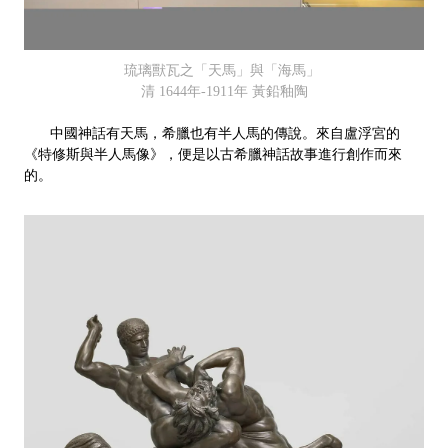
琉璃獸瓦之「天馬」與「海馬」
清 1644年-1911年 黃鉛釉陶
中國神話有天馬，希臘也有半人馬的傳說。來自盧浮宮的
《特修斯與半人馬像》，便是以古希臘神話故事進行創作而來
的。