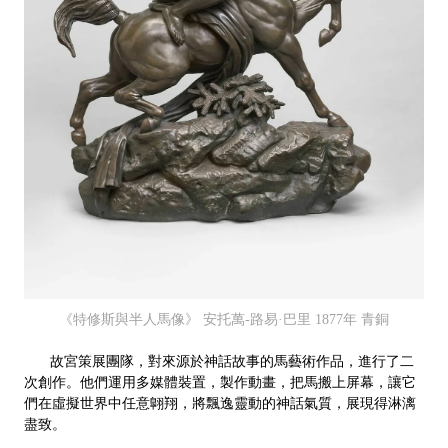
《特修斯與半人馬像》 安托萬-路易·巴里 1877年 青銅
故宮策展團隊，對來源於神話故事的馬藝術作品，進行了二
次創作。他們運用多媒體裝置，製作動畫，把馬搬上屏幕，讓它
們在虛擬世界中任意翺翔，將飄逸靈動的神話氣質，展現得淋漓
盡致。