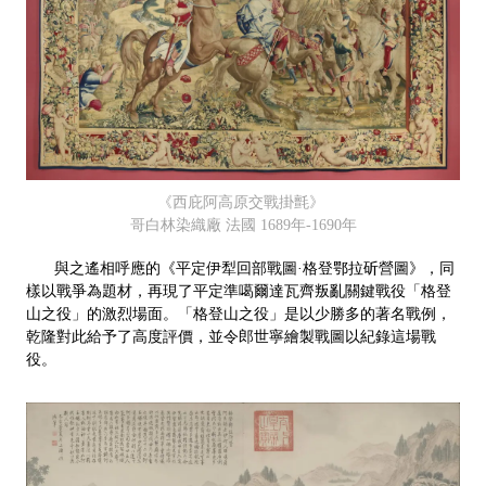
《西庇阿高原交戰掛氈》
哥白林染織廠 法國 1689年-1690年
與之遙相呼應的《平定伊犁回部戰圖·格登鄂拉斫營圖》，同
樣以戰爭為題材，再現了平定準噶爾達瓦齊叛亂關鍵戰役「格登
山之役」的激烈場面。「格登山之役」是以少勝多的著名戰例，
乾隆對此給予了高度評價，並令郎世寧繪製戰圖以紀錄這場戰
役。