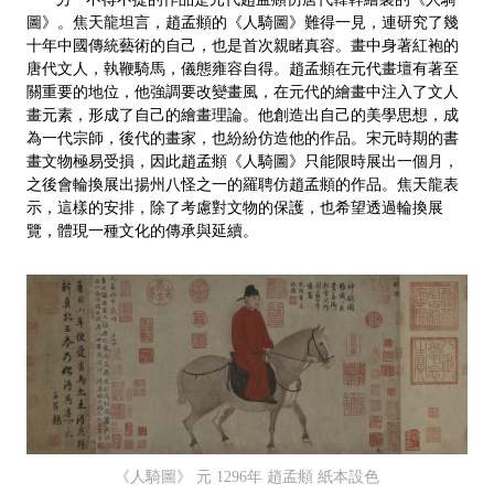
圖》。焦天龍坦言，趙孟頫的《人騎圖》難得一見，連研究了幾
十年中國傳統藝術的自己，也是首次親睹真容。畫中身著紅袍的
唐代文人，執鞭騎馬，儀態雍容自得。趙孟頫在元代畫壇有著至
關重要的地位，他強調要改變畫風，在元代的繪畫中注入了文人
畫元素，形成了自己的繪畫理論。他創造出自己的美學思想，成
為一代宗師，後代的畫家，也紛紛仿造他的作品。宋元時期的書
畫文物極易受損，因此趙孟頫《人騎圖》只能限時展出一個月，
之後會輪換展出揚州八怪之一的羅聘仿趙孟頫的作品。焦天龍表
示，這樣的安排，除了考慮對文物的保護，也希望透過輪換展
覽，體現一種文化的傳承與延續。
《人騎圖》 元 1296年 趙孟頫 紙本設色