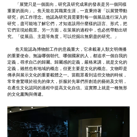
「展覽只是一個面向，研究及研究成果的發表是另一個同樣
重要的面向」。焦天龍在其職業生涯，一直秉持著「以展覽帶動
研究」的工作理念。他認為研究員需要對每一個展品進行深入的
研究，盡可能地了解它們，才知道該用什麼樣的語言、形式，把
它們呈現給觀眾。另一方面，在策展的過程中，也必然帶動出研
究。「從展品、主題等角度，可以挖掘出無窮盡的研究。」
焦天龍認為博物館工作的意義重大，它承載著人類文明傳播
的重要使命。無論哪個朝代、哪個國家的人，都追求一個自我的
定義，尋求自己的歸屬。歸屬感的定義，嚴格來講，就是文化的
定義，雖然也有地域的概念，但更主要是文化的概念。文物即是
傳承與展示文化的重要載體之一。當觀眾看到這些文物的時候，
常常會驚嘆於祖先的偉大，折服於先輩們所創造的藝術及文明，
在產生文化認同的過程中提高文化自信。這實際上就是一種無形
的文化薰陶與傳遞。