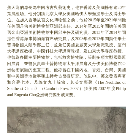
焦天龍的專長為中國考古與藝術史，他在香港及美國擁有逾20年
策展經驗。他分別獲北京大學及美國哈佛大學頒授學士及博士學
位。在加入香港故宮文化博物館之前，他於2015年至2021年間擔
任美國丹佛美術博物館亞洲部主任、2014年至2015年間擔任美國
舊金山亞洲美術博物館中國部主任及研究員、2013年至2014年間
擔任香港海事博物館首席研究員，及2003年至2013年間擔任畢士
普博物館人類學部主任，並兼任美國夏威夷大學兼職教授、廈門
大學講座教授、中國科技大學講席教授、及山東大學客座教授。
他曾為多間主要博物館，包括故宮博物院，策劃多項大型國際巡
回展覽，並曾負責畢士普博物館太平洋展廳及丹佛美術博物館亞
洲藝術展廳的重置工程。他亦曾在中國內地、香港、台灣、美國
和中美洲等地從事和主持考古發掘研究。他以中、英文發表專著
和合著七本、及論文九十餘篇，其英文專著《The Neolithic of
Southeast China》（Cambria Press 2007）獲美國2007年度Philip
and Eugenia Cho亞洲研究傑出成果獎。