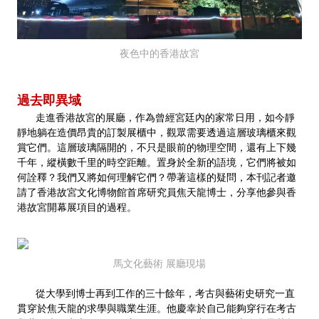
夜色中的香港故宮
過去即異域
走進香港故宮的展廳，作為曾經宮廷內的家常日用，如今靜
靜地躺在造價昂貴的訂製展櫃中，觀眾需要透過這層玻璃櫃來觀
賞它們。這層玻璃隔開的，不只是眼前的物理空間，還有上下幾
千年，縱橫數千里的時空距離。置身於全新的語境，它們將被如
何詮釋？我們又將如何理解它們？帶著這樣的疑問，本刊記者邀
請了香港故宮文化博物館首席研究員焦天龍博士，分享他參與香
港故宮開幕展項目的過程。
馬文化藝術 展廳現場
從大學到博士再到工作的三十餘年，考古與藝術史研究一直
貫穿於焦天龍的求學與職業生涯。他慶幸於自己能夠穿行在考古