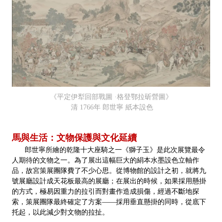
《平定伊犁回部戰圖 ·格登鄂拉斫營圖》
清 1766年 郎世寧 紙本設色
馬與生活：文物保護與文化延續
郎世寧所繪的乾隆十大座騎之一《獅子玉》是此次展覽最令
人期待的文物之一。為了展出這幅巨大的絹本水墨設色立軸作
品，故宮策展團隊費了不少心思。從博物館的設計之初，就將九
號展廳設計成天花板最高的展廳；在展出的時候，如果採用懸掛
的方式，極易因重力的拉引而對畫作造成損傷，經過不斷地探
索，策展團隊最終確定了方案——採用垂直懸掛的同時，從底下
托起，以此減少對文物的拉扯。