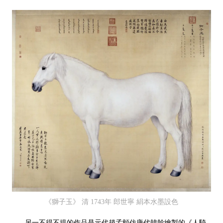
《獅子玉》 清 1743年 郎世寧 絹本水墨設色
另一不得不提的作品是元代趙孟頫仿唐代韓幹繪製的《人騎