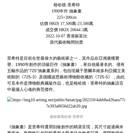
格哈德·里希特
1990年作 抽象畫
225×200cm
估價 HKD| 17,500萬-23,500萬
成交價 HKD| 20044.3萬
2022-10-07 香港蘇富比
當代藝術晚間拍賣
里希特是目前在世最偉大的藝術家之一，其作品在亞洲廣獲贊
譽。1990年創作的頂級巨作《抽象畫》，來自他最著名的、僅有
五幅作品的“725”抽象畫系列，包括現藏于墨爾本維多利亞國立美
術館的《725-3》及德國波恩藝術博物館收藏的《725-5》，由此
可見本作是博物館典藏級作品，也是格哈德・里希特的抽象語言
中最攝人心魂的典范傑作。
藝術家格哈德·里希特
《抽象畫》是里希特運用刮板創作的精湛呈現，其尺寸超過兩米