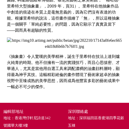
圖錄, 科隆路德維希博物館、慕尼黑藝術之家美術館，「格哈德·
里希特大型抽象畫」，2009 年，頁31）。里希特在他抽象作品
中創造的痕迹在本質上是毫無意義的，因為它們沒有表達的功
能。根據里希特的說法，這些畫作描繪了「無」，所以這種抽象
是一個關乎「單純必要性」的問題，因為它顯示了真實及當下
——因而具有超驗的性質。
《抽象畫》令人驚嘆的美學精神，誕生于里希特在技法上達到爐
火純青的時期。他不但擁有一流的實踐技巧，而且心思缜密、才
華過人，尤其是當他用自選工具來調配濃稠的油畫顔料層時，顯
得最為神乎其技。這幅精彩絕倫的畫作體現了藝術家超卓的抽象
視野中至臻成熟的美學思想，因而成爲他豐富多彩的藝術成果中
一幅必不可少的傑作。
編輯部地址
深圳聯絡處
地址：香港灣仔軒尼詩道342
地址：深圳福田區香蜜湖四季花穀
號國華大樓3樓
五棟