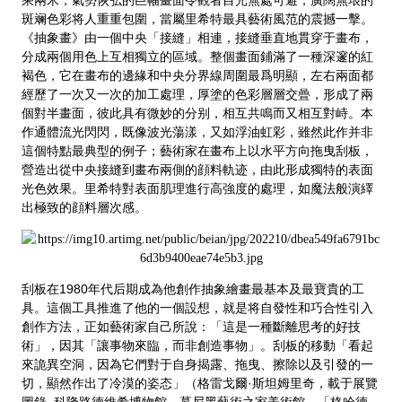
乘兩米，氣勢恢弘的巨幅畫面令觀者目光無處可避，廣闊無垠的
斑斓色彩将人重重包圍，當屬里希特最具藝術風范的震撼一擊。
《抽象畫》由一個中央「接縫」相連，接縫垂直地貫穿于畫布，
分成兩個用色上互相獨立的區域。整個畫面鋪滿了一種深邃的紅
褐色，它在畫布的邊緣和中央分界線周圍最爲明顯，左右兩面都
經歷了一次又一次的加工處理，厚塗的色彩層層交曡，形成了兩
個對半畫面，彼此具有微妙的分别，相互共鳴而又相互對峙。本
作通體流光閃閃，既像波光蕩漾，又如浮油虹彩，雖然此作并非
這個特點最典型的例子；藝術家在畫布上以水平方向拖曳刮板，
營造出從中央接縫到畫布兩側的顔料軌迹，由此形成獨特的表面
光色效果。里希特對表面肌理進行高強度的處理，如魔法般演繹
出極致的顔料層次感。
刮板在1980年代后期成為他創作抽象繪畫最基本及最寶貴的工
具。這個工具推進了他的一個設想，就是将自發性和巧合性引入
創作方法，正如藝術家自己所說：「這是一種斷離思考的好技
術」，因其「讓事物來臨，而非創造事物」。刮板的移動「看起
來詭異空洞，因為它們對于自身揭露、拖曳、擦除以及引發的一
切，顯然作出了冷漠的姿态」（格雷戈爾·斯坦姆里奇，載于展覽