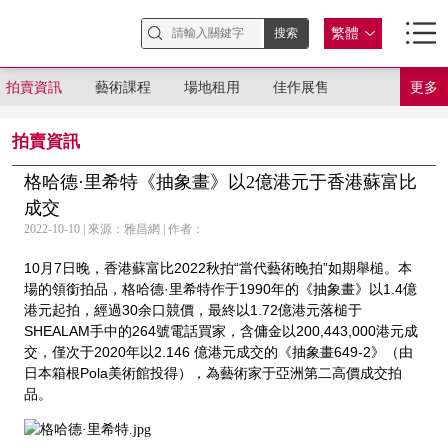
繁體
拍賣資訊
藝術課程
場地租用
佳作展售
更多
拍賣資訊
格哈德·里希特《抽象畫》以2億港元于香港蘇富比
成交
2022-10-10 | 來源：雅昌網 | 作者：
10月7日晚，香港蘇富比2022秋拍“當代藝術晚拍”如期舉槌。本
場的領銜拍品，格哈德·里希特作于1990年的《抽象畫》以1.4億
港元起拍，經過30余口競價，最終以1.72億港元落槌于
SHEALAM手中的264號電話買家，含傭金以200,443,000港元成
交，僅次于2020年以2.146 億港元成交的《抽象畫649-2》（由
日本箱根Pola美術館投得），為藝術家于亞洲第二高價成交拍
品。