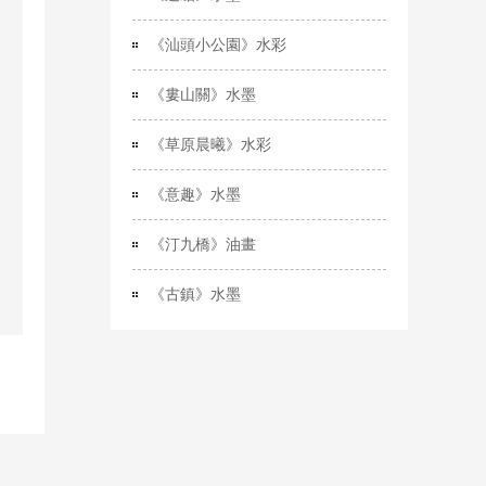
《汕頭小公園》水彩
《婁山關》水墨
《草原晨曦》水彩
《意趣》水墨
《汀九橋》油畫
《古鎮》水墨