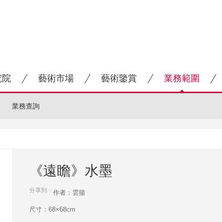
究院
藝術市場
藝術鑒賞
業務範圍
業務查詢
《遠瞻》水墨
分享到：
作者：雲揚
尺寸：68×68cm