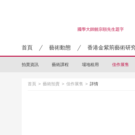
國學大師饒宗頤先生題字
首頁
藝術動態
香港金紫荊藝術研
拍賣資訊
藝術課程
場地租用
佳作展售
首頁
>
藝術拍賣
>
佳作展售
>
詳情