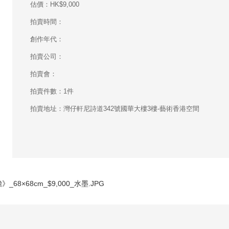
估價：HK$9,000
拍賣時間：
創作年代：
拍賣公司：
拍賣會：
拍賣件數：1件
拍賣地址：灣仔軒尼詩道342號國華大樓3樓-藝術香港空間