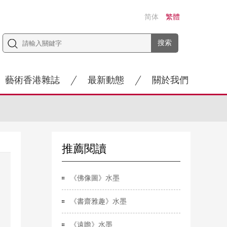
简体
繁體
藝術香港雜誌
最新動態
關於我們
推薦閱讀
《佛像圖》水墨
《書齋雅趣》水墨
《遠瞻》水墨