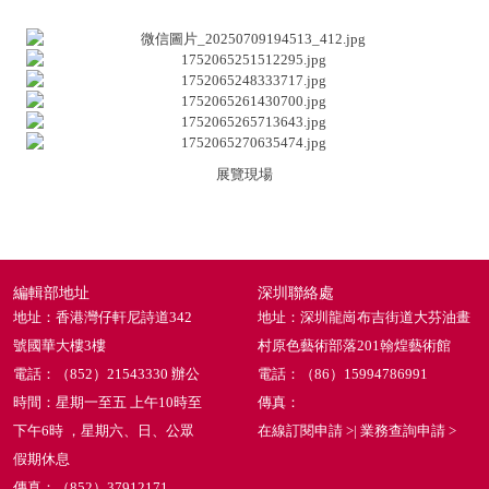
展覽現場
編輯部地址
深圳聯絡處
地址：香港灣仔軒尼詩道342
地址：深圳龍崗布吉街道大芬油畫
號國華大樓3樓
村原色藝術部落201翰煌藝術館
電話：（852）21543330 辦公
電話：（86）15994786991
時間：星期一至五 上午10時至
傳真：
下午6時 ，星期六、日、公眾
在線訂閱申請 >
|
業務查詢申請 >
假期休息
傳真：（852）37912171