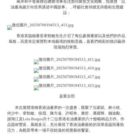
兩岸和平發展聯合總會理事長沈墨同聚焦文化戰略，指展覽「以
油畫為媒介向世界講述中國故事」，呼籲社會持續支持藝術生態建
設；
香港美協秘書長韋勁敏先生介召了每位參展畫家以及他們的作品
風格，高度肯定展覽對本地藝壇的推動意義，嘉賓們精彩的致詞贏得
現場熱烈掌聲。
嘉賓合照
本次展覽堪稱香港油畫界的一次盛會，匯聚了伍家賦、林小枝、
何少中、韋勁敏、徐淵、陳方遠、許昭奇、雅舒、潘躍輝、錢迪勵、
謝旭江及Lola Burgos共十二位香港名油畫家的六十餘幅精品力作。作
品題材豐富、風格多元，充分展現了香港油畫藝術的深厚底蘊與蓬勃
活力，為觀眾帶來一場不容錯過的視覺藝術饗宴。