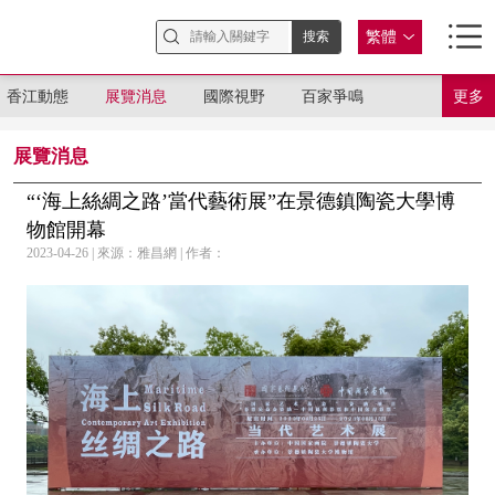
繁體
香江動態
展覽消息
國際視野
百家爭鳴
更多
展覽消息
“‘海上絲綢之路’當代藝術展”在景德鎮陶瓷大學博
物館開幕
2023-04-26 | 來源：雅昌網 | 作者：