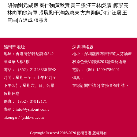
胡偉|劉元|胡毅|秦仁強|黃秋實|黃三勝|汪三林|吳震 |顏景亮|
林向軍|徐海軍|張晨風|于洋|魏惠東|方志勇|陳翔宇|汪晟|王
雲曲|方達成|張慧亮
編輯部地址
深圳聯絡處
地址：香港灣仔軒尼詩道342
地址：深圳龍崗布吉街道大芬油畫
號國華大樓3樓
村原色藝術部落201翰煌藝術館
電話：（852）21543330 辦公
電話：（86）15994786991
時間：星期一至五 上午10時至
傳真：
下午6時 ，星期六、日、公眾
在線訂閱申請 >
|
業務查詢申請 >
假期休息
傳真：（852）37912171
郵箱：info@yshk-art.com /
hkongart@yshk-art.com
Copyright Reserved 2016-2026 藝術香港 版權所有