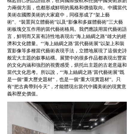
構起自己的話語體系，在與國際接軌和挖掘中國美術原創
力兩個方面，也都形成鮮明的風格和價值取向。中國當代
美術在國際美術的大家庭中，同樣形成了“架上藝
術”、“裝置與立體藝術”以及“影像和多媒體藝術”三大藝
術板塊交互作用的當代藝術格局。我們應該用當代藝術語
言，鮮明而又富有詩性地表現出“海上絲綢之路”雄大的經
濟和文化體量。“‘海上絲綢之路’當代藝術展”以架上和裝
置影像等多種當代藝術表現手法，立體地展現了這個史詩
般宏大主題的叙事結構。展覽中的很多作品都表現出豐富
的文化内涵和強烈的視覺感受，烘托出主題的古老意蘊和
當代文化思考。所以說，“‘海上絲綢之路’當代藝術展”既
是一個“重大歷史題材”，也是一個“重大現實題材”。只
有“把古典帶到今天”，才能體現出當代中國美術的現實意
義和歷史價值。