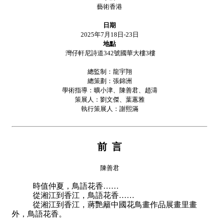
藝術香港
日期
2025年7月18日-23日
地點
灣仔軒尼詩道342號國華大樓3樓
總監制：龍宇翔
總策劃：張錦洲
學術指導：曠小津、陳善君、趙濤
策展人：劉文傑、葉蕙雅
執行策展人：謝熙滿
前 言
陳善君
時值仲夏，鳥語花香……
從湘江到香江，鳥語花香……
從湘江到香江，蔣艷籬中國花鳥畫作品展畫里畫
外，鳥語花香。