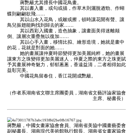
蔣艷籬尤其擅長中國花鳥畫。
其以書入畫，或勾或描，作草木則灑脫遒勁、作蝴
蝶則翩翩欲飛……
其以山水入花鳥，或皴或擦，頓時讓花開有聲、讓
鳥兒振翅能夠找到歸去的家……
其以西彩入國畫，造色抽象，讓畫面美得迷離颠
倒、讓層次重疊無以復加……
其以心手入畫，移情比拟、繪形造境，她就是畫中
的花，花就是對面的她……
她的畫展讓仲夏時節變得更加美麗純粹，她的畫展
讓東方之珠變得更加美麗迷人，仲夏之際的東方之珠更賦
予其畫展神奇魅力，郁郁蔥蔥，香遠益清，二者相得如此
益彰完美。
中國花鳥留春住，香江花開成艷籬。
（作者系湖南省文聯主席團委員，湖南省文藝評論家協會
主席、秘書長）
蔣艷籬，中國女畫家協會會員、湖南省美協中國畫藝委會
副秘書長、湖南現代美術館執行館長、湖南省女畫家協會