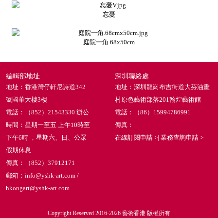
忘憂
庭院一角 68x50cm
編輯部地址
深圳聯絡處
地址：香港灣仔軒尼詩道342
地址：深圳龍崗布吉街道大芬油畫
號國華大樓3樓
村原色藝術部落201翰煌藝術館
電話：（852）21543330 辦公
電話：（86）15994786991
時間：星期一至五 上午10時至
傳真：
下午6時 ，星期六、日、公眾
在線訂閱申請 >
|
業務查詢申請 >
假期休息
傳真：（852）37912171
郵箱：info@yshk-art.com /
hkongart@yshk-art.com
Copyright Reserved 2016-2026 藝術香港 版權所有